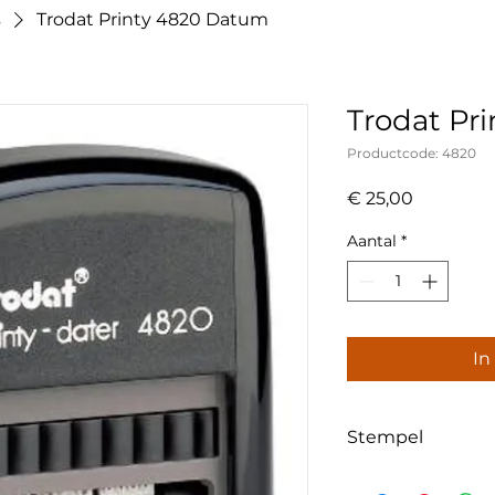
s
Trodat Printy 4820 Datum
Trodat Pr
Productcode: 4820
Prijs
€ 25,00
Aantal
*
In
Stempel
Omdat de stempel g