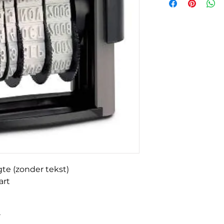
na bestelling nie
 (zonder tekst)
art
K