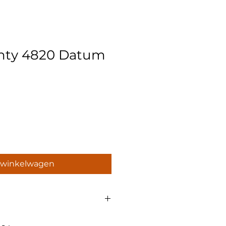
inty 4820 Datum
 winkelwagen
epersonaliseerd is kan deze 