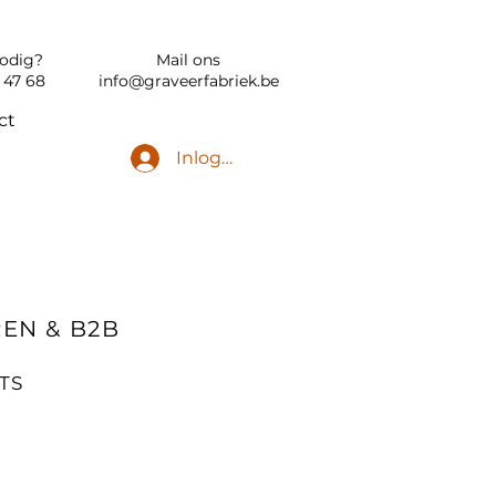
nodig?
Mail ons
 47 68
info@graveerfabriek.be
ct
Inloggen
EN & B2B
TS